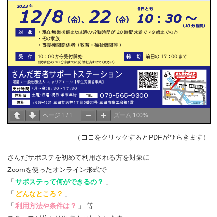
ページ
1
/
1
ズーム
100%
（
ココ
をクリックするとPDFがひらきます）
さんだサポステを初めて利用される方を対象に
Zoomを使ったオンライン形式で
「
サポステって何ができるの？
」
「
どんなところ？
」
「
利用方法や条件は？
」 等