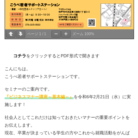
ページ
1
/
1
ズーム
100%
コチラ
をクリックするとPDF形式で開きます
こんにちは。
こうべ若者サポートステーションです。
セミナーのご案内です。
『ビジネスマナー講座～基本編～』
を令和6年2月21日（水）に実
施します！
社会人としてこれだけは知っておきたいマナーの重要ポイントを
お伝えします。
現在、卒業が決まっている学生の方やこれから就職活動をがんば