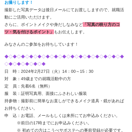
お撮りします！
撮影した写真データは後日メールにてお渡ししますので、就職活
動にご活用いただけます。
さらに、ポイントメイクや身だしなみなど
「写真の映り方のコ
ツ・気を付けるポイント」
もお伝えします。
みなさんのご参加をお待ちしています！
◆◇◆◇◆◇◆◇◆◇◆◇◆◇◆◇◆◇◆◇◆◇◆◇◆◇◆◇◆
◇◆◇◆◇◆◇◆◇◆
日 時：2024年2月27日（火）14：00～15：30
対 象：49歳までの就職活動中の方
定 員：先着6名（無料）
服 装：証明写真用、面接にふさわしい服装
持参物：撮影前に簡単なお直しができるメイク道具・鏡があれば
お持ちください。
申 込：お電話、メールもしくは来所にてお申込みください。
※前日の17時までにお申込みください。
※ 初めての方はこうべサポステへの事前登録が必要です。