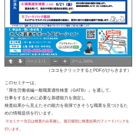
ページ
1
/
1
ズーム
100%
（
ココ
をクリックするとPDFがひらきます）
このセミナーは、
『厚生労働省編一般職業適性検査（GATB）』を通して、
仕事をするために必要な基礎能力を測定し
検査結果から見えたその能力を発揮できそうな職業を見つけるた
めの情報提供を行います。
※セミナー当日は検査のみ実施し、後日個別に検査結果のフィードバックを
行います。