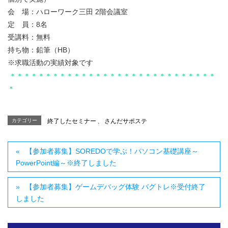
会 場：ハローワーク三田 2階会議室
定 員：8名
受講料：無料
持ち物：鉛筆（HB）
※求職活動の実績対象です
＊＊＊＊＊＊＊＊＊＊＊＊＊＊＊＊＊＊＊＊＊＊＊＊＊＊＊＊＊
＊
カテゴリー
終了したセミナー
、
さんだサポステ
【参加者募集】SOREDOで学ぶ！パソコン基礎講座～
PowerPoint編～※終了しました
【参加者募集】ゲームデバッグ体験 バグトレ※受付終了
しました