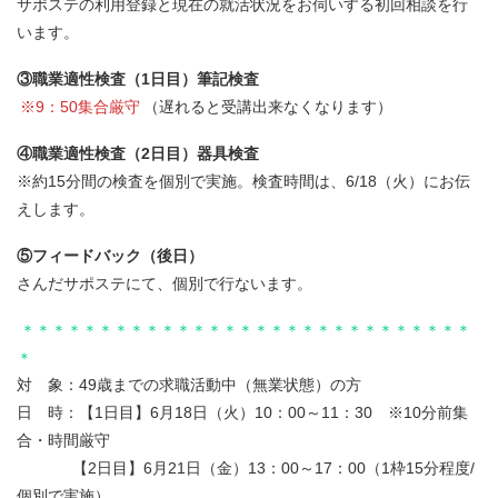
サポステの利用登録と現在の就活状況をお伺いする初回相談を行
います。
③職業適性検査（1日目）筆記検査
※9：50集合厳守
（遅れると受講出来なくなります）
④職業適性検査（2日目）器具検査
※約15分間の検査を個別で実施。検査時間は、6/18（火）にお伝
えします。
⑤フィードバック（後日）
さんだサポステにて、個別で行ないます。
＊＊＊＊＊＊＊＊＊＊＊＊＊＊＊＊＊＊＊＊＊＊＊＊＊＊＊＊＊
＊
対 象：49歳までの求職活動中（無業状態）の方
日 時：【1日目】6月18日（火）10：00～11：30 ※10分前集
合・時間厳守
【2日目】6月21日（金）13：00～17：00（1枠15分程度/
個別で実施）