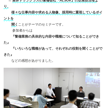
→
業界トップクラスの警備会社『ALSOK』の企業担当者よ
り、
様々な仕事内容や求める人物像、採用時に重視しているポイ
ントを
聞く
ことがテーマのセミナーです。
参加者からは
『警備業務の具体的な内容や職種について知ることができ
た』
『いろいろな職種があって、それぞれの役割を聞くことがで
きた』
などの感想があがりました。