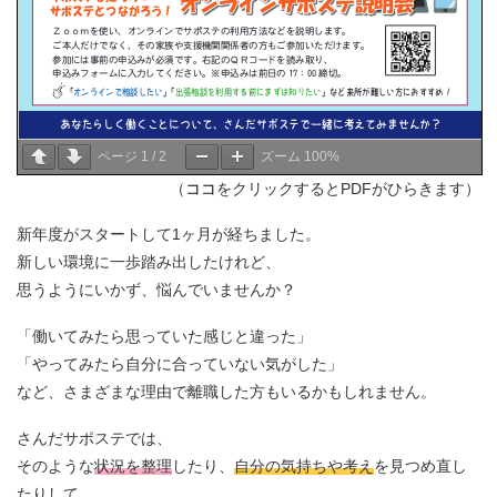
ページ
1
/
2
ズーム
100%
（
ココ
をクリックするとPDFがひらきます）
新年度がスタートして1ヶ月が経ちました。
新しい環境に一歩踏み出したけれど、
思うようにいかず、悩んでいませんか？
「働いてみたら思っていた感じと違った」
「やってみたら自分に合っていない気がした」
など、さまざまな理由で離職した方もいるかもしれません。
さんだサポステでは、
そのような
状況を整理
したり、
自分の気持ちや考え
を見つめ直し
たりして、