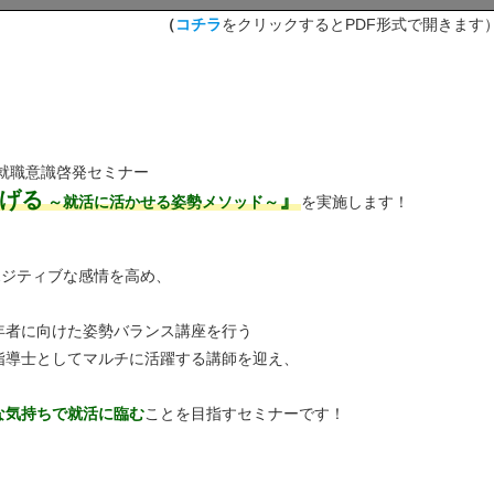
（
コチラ
をクリックするとPDF形式で開きます
就職意識啓発セミナー
げる
』
～就活に活かせる姿勢メソッド～
を実施します！
ポジティブな感情を高め、
。
年者に向けた姿勢バランス講座を行う
指導士としてマルチに活躍する講師を迎え、
な気持ちで就活に臨む
ことを目指すセミナーです！
！