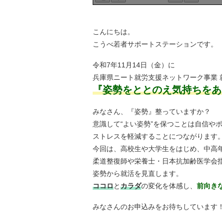
こんにちは。
こうべ若者サポートステーションです。
令和7年11月14日（金）に
兵庫県ニート就労支援ネットワーク事業 
『姿勢をととのえ気持ちをあ
みなさん、『姿勢』整っていますか？
意識して“よい姿勢”を保つことは自信や
ストレスを軽減することにつながります
今回は、高校生や大学生をはじめ、中高
柔道整復師や栄養士・日本抗加齢医学会
姿勢から就活を見直します。
ココロ
と
カラダ
の変化を体感し、
前向き
みなさんのお申込みをお待ちしています