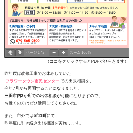
ページ
1
/
2
ズーム
100%
（
ココ
をクリックするとPDFがひらきます）
昨年度は改修工事でお休みしていた
フラワータウン市民センター
での出張相談を、
今年7月から再開することになりました。
三田市内3か所
での出張相談が可能になりますので、
お近くの方はぜひ活用してくださいね。
また、市外では
5市1町
にて、
昨年度に引き続き出張相談を実施します。