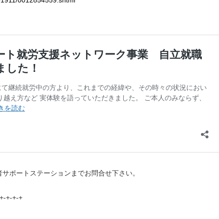
者サポートステーションまでお問合せ下さい。
-+-+-+-+