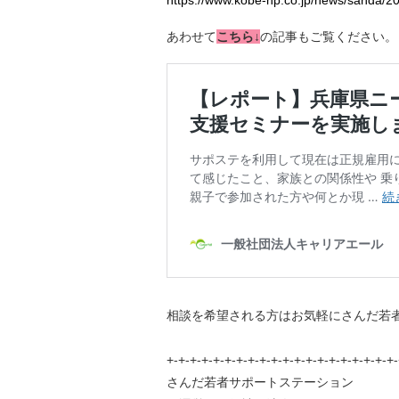
あわせて
こちら↓
の記事もご覧ください。
相談を希望される方はお気軽にさんだ若
+-+-+-+-+-+-+-+-+-+-+-+-+-+-+-+-+-+-+-+
さんだ若者サポートステーション