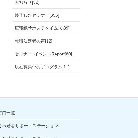
お知らせ[92]
終了したセミナー[355]
広報紙サポステタイムス[89]
就職決定者の声[12]
セミナー･イベントReport[80]
現在募集中のプログラム[11]
窓口一覧
うべ若者サポートステーション