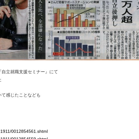
『自立就職支援セミナー』にて
た
いて感じたことなども
201911/0012854561.shtml
201911/0012854559.shtml