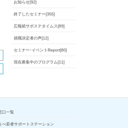
お知らせ[92]
終了したセミナー[355]
広報紙サポステタイムス[89]
就職決定者の声[12]
セミナー･イベントReport[80]
現在募集中のプログラム[11]
窓口一覧
うべ若者サポートステーション