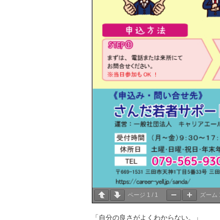
ページ
1
/
1
ズーム
「自分の良さがよくわからない。」