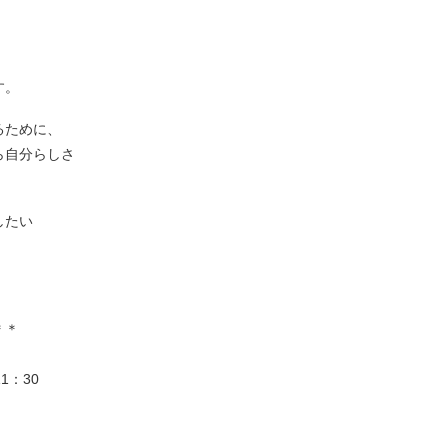
す。
るために、
ら自分らしさ
したい
＊＊
1：30