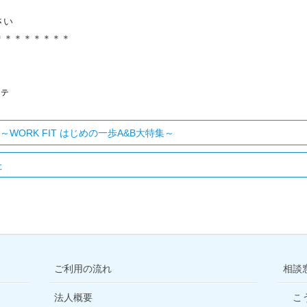
さい
＊＊＊＊＊＊＊＊
ステ
WORK FIT はじめの一歩A&B大特集～
た
ご利用の流れ
相談
法人概要
こ