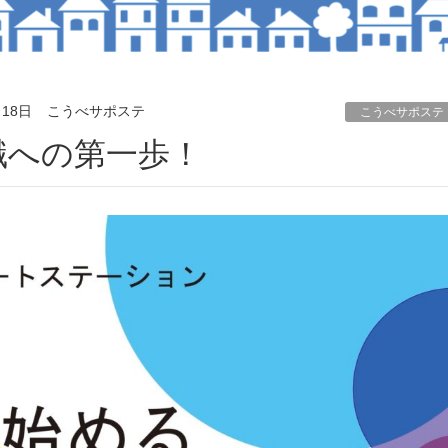
月18日
こうべサポステ
こうべサポステ
就職への第一歩！