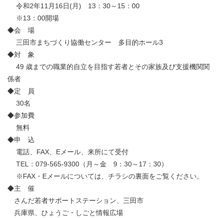
令和2年11月16日(月) 13：30～15：00
※13：00開場
◆会 場
三田市まちづくり協働センター 多目的ホール3
◆対 象
49 歳までの職業的自立を目指す若者とその家族及び支援機関関
係者
◆定 員
30名
◆参加費
無料
◆申 込
電話、FAX、Eメール、来所にて受付
TEL：079-565-9300（月～金 9：30～17：30）
※FAX・Eメールについては、チラシの裏面をご覧ください。
◆主 催
さんだ若者サポートステーション、三田市
兵庫県、ひょうご・しごと情報広場