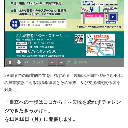
ページ
1
/
2
ズーム
100%
39 歳までの職業的自立を目指す若者、就職氷河期世代等含む40代
の無業状態にある就職希望者とその家族、及び支援機関関係者を
対象に、
「
自立への一歩はココから！～失敗を恐れずチャレン
ジできたきっかけ～」
を11月16日（月）に開催します。