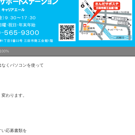
100%
はなくパソコンを使って
く変わります。
）
すい応募書類を