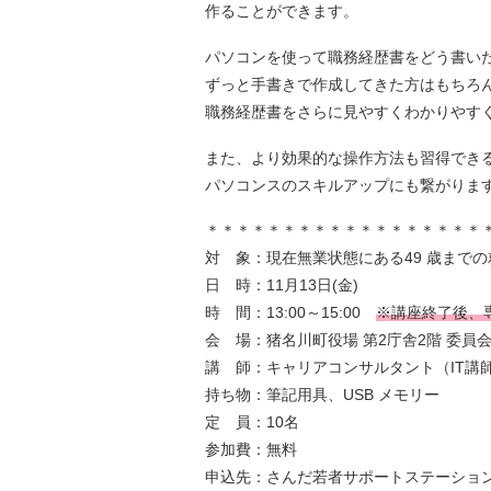
作ることができます。
パソコンを使って職務経歴書をどう書い
ずっと手書きで作成してきた方はもちろ
職務経歴書をさらに見やすくわかりやす
また、より効果的な操作方法も習得でき
パソコンスのスキルアップにも繋がりま
＊＊＊＊＊＊＊＊＊＊＊＊＊＊＊＊＊＊
対 象：現在無業状態にある49 歳まで
日 時：11月13日(金)
時 間：13:00～15:00
※講座終了後、
会 場：猪名川町役場 第2庁舎2階 委員
講 師：キャリアコンサルタント（IT講
持ち物：筆記用具、USB メモリー
定 員：10名
参加費：無料
申込先：さんだ若者サポートステーショ