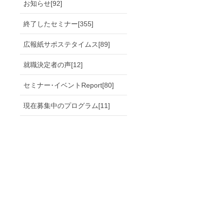
お知らせ[92]
終了したセミナー[355]
広報紙サポステタイムス[89]
就職決定者の声[12]
セミナー･イベントReport[80]
現在募集中のプログラム[11]