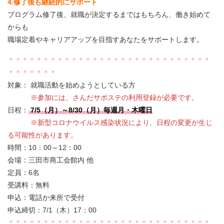
4.修了後も継続的にサポート
プログラム修了後、就職が決定するまではもちろん、働き始めて
からも
職場定着やキャリアアップを目指すあなたをサポートします。
＊＊＊＊＊＊＊＊＊＊＊＊＊＊＊＊＊＊＊＊＊＊＊＊＊＊＊＊＊
＊＊＊＊＊＊＊
対象： 就職活動を始めようとしている方
※参加には、さんだサポステの利用登録が必要です。
日程：
7/5（月）～8/30（月）毎週月・木曜日
※新型コロナウイルス感染状況により、日程の変更が生じ
る可能性があります。
時間：10：00～12：00
会場：三田市商工会館内 他
定員：6名
受講料：無料
申込：電話か来所で受付
申込締切：7/1（木）17：00
＊＊＊＊＊＊＊＊＊＊＊＊＊＊＊＊＊＊＊＊＊＊＊＊＊＊＊＊＊