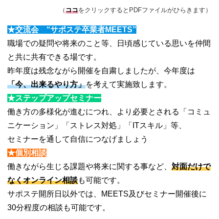
（
ココ
をクリックするとPDFファイルがひらきます）
★交流会 “サポステ卒業者MEETS”
職場での疑問や将来のこと等、日頃感じている思いを仲間
と共に共有できる場です。
昨年度は残念ながら開催を自粛しましたが、今年度は
「今、出来るやり方」
を考えて実施致します。
★ステップアップセミナー
働き方の多様化が進むにつれ、より必要とされる「コミュ
ニケーション」「ストレス対処」「ITスキル」等、
セミナーを通して自信につなげましょう
★個別相談
働きながら生じる課題や将来に関する事など、
対面だけで
なくオンライン相談
も可能です。
サポステ開所日以外では、MEETS及びセミナー開催後に
30分程度の相談も可能です。