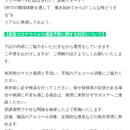
フリーWi－Fiの設定を行い、講座スタート！
VRでの職場体験を通して、働き始めてからの“こんな時どうす
る”を
リアルに体感してみよう。
【新型コロナウイルス感染予防に関する対応について】
下記の内容にご協力をいただきながら運営をしていきます。
ご不便をおかけしますが、ご理解のほどよろしくお願いいたしま
す。
来所時のマスク着用と手洗い、手指のアルコール消毒にご協力く
ださい。
来所前に必ず検温を行ってください。咳や発熱等の症状がある場
合や体調に不安を感じる場合は、無理に来所せずサポステへご連
絡ください。
受講者間で十分な間隔を確保した上で実施いたします。
設備、備品のアルコール消毒、定期的な換気などの衛生管理に努
めます。