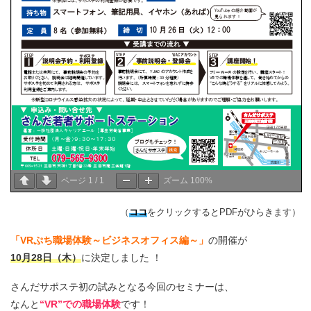
ページ
1
/
1
ズーム
100%
（
ココ
をクリックするとPDFがひらきます）
「VRぷち職場体験～ビジネスオフィス編～」
の開催が
10月28日（木）
に決定しました ！
さんだサポステ初の試みとなる今回のセミナーは、
なんと
“VR”での職場体験
です！