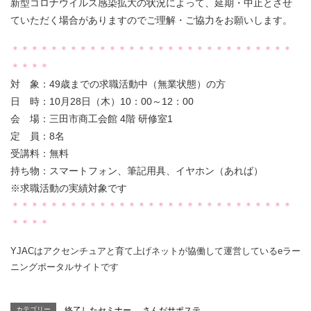
新型コロナウイルス感染拡大の状況によって、延期・中止とさせ
ていただく場合がありますのでご理解・ご協力をお願いします。
＊＊＊＊＊＊＊＊＊＊＊＊＊＊＊＊＊＊＊＊＊＊＊＊＊＊＊＊＊
＊＊＊＊
対 象：49歳までの求職活動中（無業状態）の方
日 時：10月28日（木）10：00～12：00
会 場：三田市商工会館 4階 研修室1
定 員：8名
受講料：無料
持ち物：スマートフォン、筆記用具、イヤホン（あれば）
※求職活動の実績対象です
＊＊＊＊＊＊＊＊＊＊＊＊＊＊＊＊＊＊＊＊＊＊＊＊＊＊＊＊＊
＊＊＊＊
YJACはアクセンチュアと育て上げネットが協働して運営しているeラー
ニングポータルサイトです
カテゴリー
終了したセミナー
、
さんだサポステ