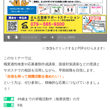
ページ
1
/
1
ズーム
100%
（↑
ココ
をクリックするとPDFがひらきます）
このセミナーでは、
職業適性検査や応募書類作成講座、面接対策講座などの受講と
サポステでの相談を活用しながら、早期就職を目指します。
「自信を持って就職活動を進めたい！」
という方は、ぜひ参加し、積極的な応募につなげていきましょ
う！
対 象
49歳までの求職活動中（無業状態）の方
定 員
8名