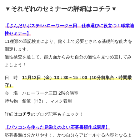
▼それぞれのセミナーの詳細はコチラ▼
【さんだサポステ×ハローワーク三田 仕事選びに役立つ！職業適
性セミナー】
11種類の筆記検査により、働く上で必要とされる基礎的な能力を
測定します。
適性検査を通して、能力面からみた自分の適性を見つめ直してみ
ましょう！
日 時：
11月12日（金）13：30～15：00（10分前集合・時間厳
守）
会 場：ハローワーク三田 2階会議室
持ち物：鉛筆（HB）、マスク着用
詳細は
コチラ
のブログ記事もチェック！
【パソコンを使った見栄えのよい応募書類作成講座】
応募書類は分かりやすく、かつ自分をアピールする内容となるよ