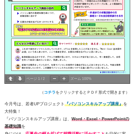
ページ
1
/
2
ズーム
100%
（
コチラ
をクリックするとＰＤＦ形式で開きます）
今月号は、若者UPプロジェクト
『パソコンスキルアップ講座』
を
大特集！
『パソコンスキルアップ講座』は、
Word・Excel・PowerPointの
基礎知識
を
身につけ、
応募先の幅を拡げて就職活動に活かすこと
を目的に実