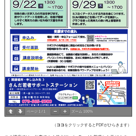
ページ
1
/
1
ズーム
100%
（
ココ
をクリックするとPDFがひらきます）