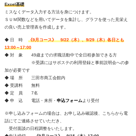
Excel基礎
ミスなくデータ入力する方法を身につけます。
ＳＵＭ関数などを用いてデータを集計し、グラフを使った見栄え
の良い売上管理表を作成します。
◆ 日 時
《9月コース》
9/22（木）、9/29（木）各日とも
13:00～17:00
◆ 対 象 49歳までの求職活動中で全日程参加できる方
※受講にはサポステの利用登録と事前説明会への参
加が必要です
◆ 場 所 三田市商工会館内
◆ 受講料 無料
◆ 定 員 7名
◆ 申 込 電話・来所・
申込フォーム
より受付
※申し込みフォームの場合は、お申し込み確認後、こちらから電
話にてご連絡させていただき、
受付面談の日程調整をいたします。
◆申込締切
《9月コース》 9/15（木）17:00