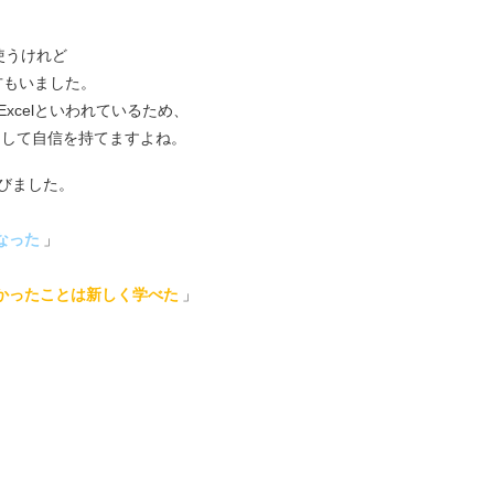
使うけれど
う方もいました。
xcelといわれているため、
として自信を持てますよね。
学びました。
なった
」
かったことは新しく学べた
」