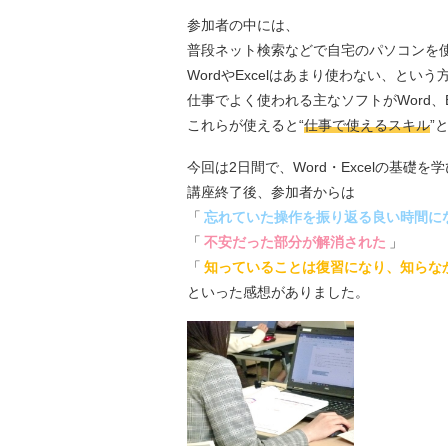
参加者の中には、
普段ネット検索などで自宅のパソコンを
WordやExcelはあまり使わない、とい
仕事でよく使われる主なソフトがWord、E
これらが使えると“
仕事で使えるスキル
”
今回は2日間で、Word・Excelの基礎を
講座終了後、参加者からは
「
忘れていた操作を振り返る良い時間に
「
不安だった部分が解消された
」
「
知っていることは復習になり、知らな
といった感想がありました。