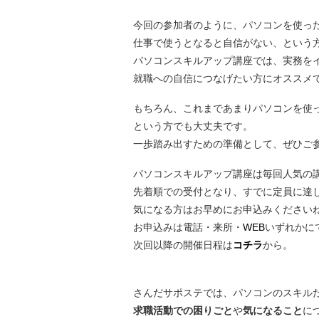
今回の参加者のように、パソコンを使っ
仕事で使うとなると自信がない、という
パソコンスキルアップ講座では、実務を
就職への自信につなげたい方にオススメ
もちろん、これまであまりパソコンを使
という方でも大丈夫です。
一歩踏み出すための準備として、ぜひご
パソコンスキルアップ講座は毎回人気の
先着順での受付となり、すでに定員に達
気になる方はお早めにお申込みください
お申込みは電話・来所・
WEB
いずれかに
次回以降の開催日程は
コチラ
から。
さんだサポステでは、パソコンのスキル
求職活動での困りごと
や
気になること
に