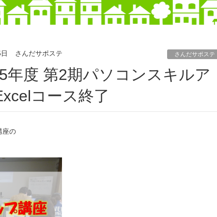
5日
さんだサポステ
さんだサポステ
Excelコース終了
講座の