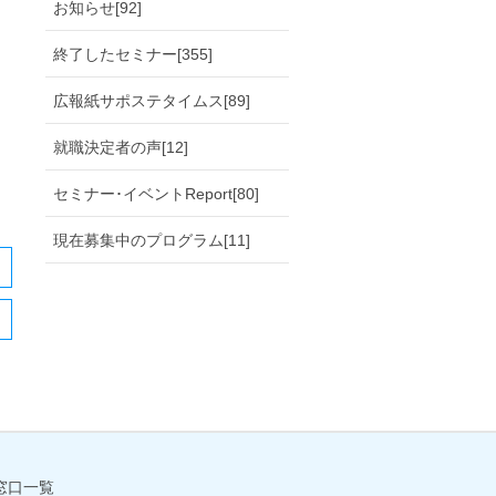
お知らせ[92]
終了したセミナー[355]
広報紙サポステタイムス[89]
就職決定者の声[12]
セミナー･イベントReport[80]
現在募集中のプログラム[11]
窓口一覧