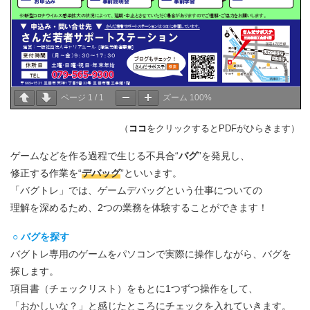
ページ
1
/
1
ズーム
100%
（
ココ
をクリックするとPDFがひらきます）
ゲームなどを作る過程で生じる不具合“
バグ
”を発見し、
修正する作業を“
デバッグ
”といいます。
「バグトレ」では、ゲームデバッグという仕事についての
理解を深めるため、2つの業務を体験することができます！
○ バグを探す
バグトレ専用のゲームをパソコンで実際に操作しながら、バグを
探します。
項目書（チェックリスト）をもとに1つずつ操作をして、
「おかしいな？」と感じたところにチェックを入れていきます。