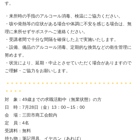
す。
・来所時の手指のアルコール消毒、検温にご協力ください。
・咳や発熱等の症状がある場合や体調に不安を感じる場合は、無
理に来所せずサポステへご連絡ください。
・受講者間で十分な間隔を確保した上で実施いたします。
・設備、備品のアルコール消毒、定期的な換気などの衛生管理に
努めます。
・状況により、延期・中止とさせていただく場合がありますので
ご理解・ご協力をお願いします。
＊＊＊＊＊＊＊＊＊＊＊＊＊＊＊＊＊＊＊＊＊＊＊＊＊＊＊＊＊
＊＊＊＊
対 象：49歳までの求職活動中（無業状態）の方
日 時：7月28日（金）13：00～15：00
会 場：三田市商工会館内
定 員：4名
受講料：無料
持ち物：筆記用具、イヤホン（あれば）