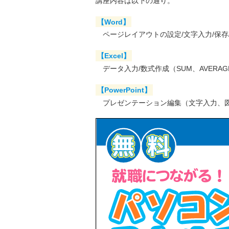
講座内容は以下の通り。
【Word】
ページレイアウトの設定/文字入力/保存
【Excel】
データ入力/数式作成（SUM、AVERA
【PowerPoint】
プレゼンテーション編集（文字入力、図