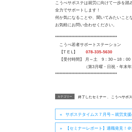
こうべサポステは就労に向けて一歩を踏
全力でサポートします！
何か気になることや、聞いてみたいこと
お気軽にお問い合わせください。
******************************************
こうべ若者サポートステーション
【T E L】
078-335-5630
【受付時間】 月～土 9：30～18：00
（第3月曜・日祝・年末年始
******************************************
カテゴリー
終了したセミナー
、
こうべサポ
サポステタイムス７月号～就労支援
【セミナーレポート】適職発見！＠