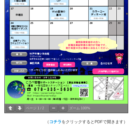
ページ
1
/
2
ズーム
100%
（
コチラ
をクリックするとPDFで開きます）