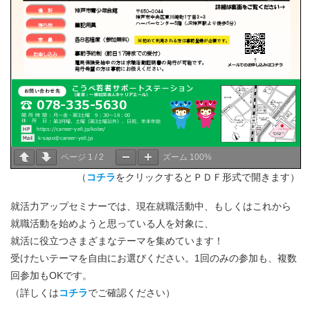
ページ
1
/
2
ズーム
100%
（
コチラ
をクリックするとＰＤＦ形式で開きます）
就活力アップセミナーでは、現在就職活動中、もしくはこれから
就職活動を始めようと思っている人を対象に、
就活に役立つさまざまなテーマを集めています！
受けたいテーマを自由にお選びください。1回のみの参加も、複数
回参加もOKです。
（詳しくは
コチラ
でご確認ください）