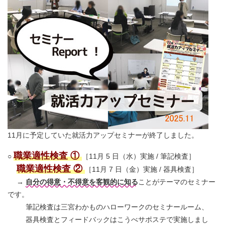
11月に予定していた就活力アップセミナーが終了しました。
職業適性検査 ①
○
［11月 5 日（水）実施 / 筆記検査］
職業適性検査 ②
［11月 7 日（金）実施 / 器具検査］
→
自分の得意・不得意を客観的に知る
ことがテーマのセミナー
です。
筆記検査は三宮わかものハローワークのセミナールーム、
器具検査とフィードバックはこうべサポステで実施しまし