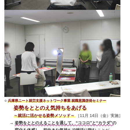
○
兵庫県ニート就労支援ネットワーク事業 就職意識啓発セミナー
姿勢をととのえ気持ちをあげる
～就活に活かせる姿勢メソッド～
［11月 14日（金）実施］
→
姿勢をととのえることを通して、“ココロ”と“カラダ”の
変化を体感し、前向きな気持ちで就活に臨む
ことが