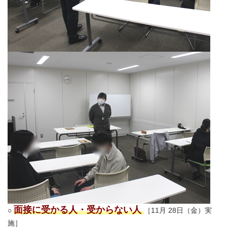
面接に受かる人・受からない人
○
［11月 28日（金）実
施］