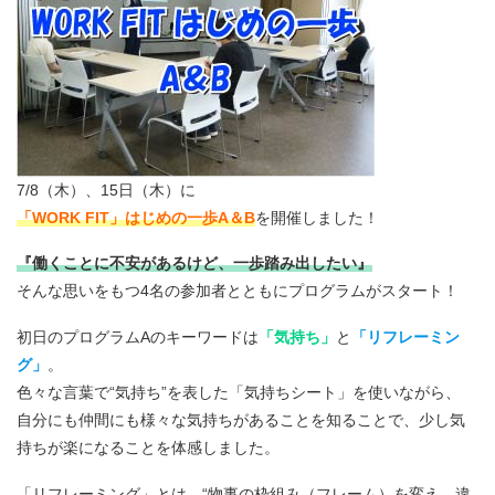
7/8（木）、15日（木）に
「WORK FIT」はじめの一歩A＆B
を開催しました！
『働くことに不安があるけど、一歩踏み出したい』
そんな思いをもつ4名の参加者とともにプログラムがスタート！
初日のプログラムAのキーワードは
「気持ち」
と
「リフレーミン
グ」
。
色々な言葉で“気持ち”を表した「気持ちシート」を使いながら、
自分にも仲間にも様々な気持ちがあることを知ることで、少し気
持ちが楽になることを体感しました。
「リフレーミング」とは、“物事の枠組み（フレーム）を変え、違