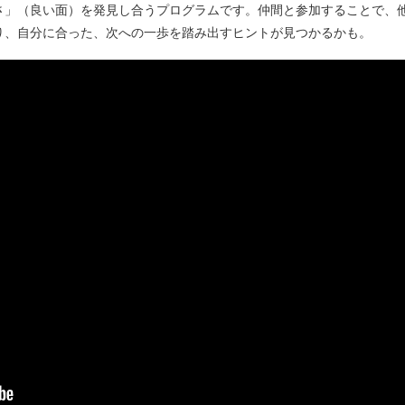
さ」（良い面）を発見し合うプログラムです。仲間と参加することで、
り、自分に合った、次への一歩を踏み出すヒントが見つかるかも。