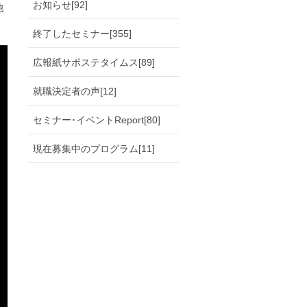
お知らせ[92]
他
終了したセミナー[355]
広報紙サポステタイムス[89]
就職決定者の声[12]
セミナー･イベントReport[80]
現在募集中のプログラム[11]