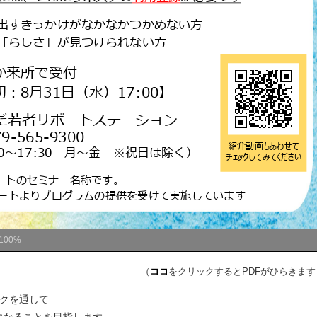
100%
（
ココ
をクリックするとPDFがひらきます
ークを通して
になることを目指します。