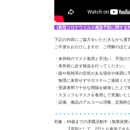
《新型コロナウイルス感染予防に関する
下記の内容にご協力をいただきながら運
ご不便をおかけしますが、ご理解のほど
・来所時のマスク着用と手洗い、手指の
・来所前に必ず検温を行ってください。
・咳や発熱等の症状がある場合や体調に
無理に来所せずサポステへご連絡くだ
・受講者間で十分な間隔を確保した上で
・スタッフもマスクを着用して実施いた
・設備、備品のアルコール消毒、定期的
＊＊＊＊＊＊＊＊＊＊＊＊＊＊＊＊＊＊
対象：49歳までの求職活動中（無業状態
【原則として、2日とも参加できる