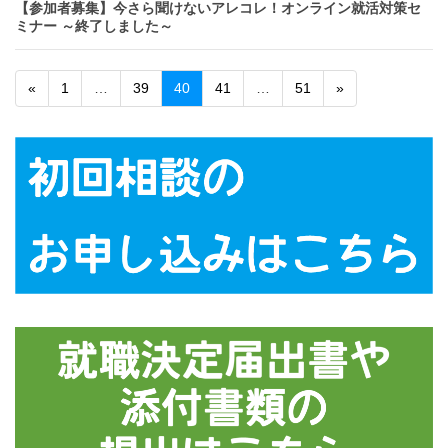
【参加者募集】今さら聞けないアレコレ！オンライン就活対策セ
ミナー ～終了しました～
«
1
…
39
40
41
…
51
»